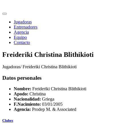
Jugadoras
Entrenadores
Agencia
Equipo
Contacto
Freideriki Christina Blithikioti
Jugadoras/
Freideriki Christina Blithikioti
Datos personales
Nombre:
Freideriki Christina Blithikioti
Apodo:
Christina
Nacionalidad:
Griega
F.Nacimiento:
03/01/2005
Agencia:
Prodep M. & Associated
Clubes