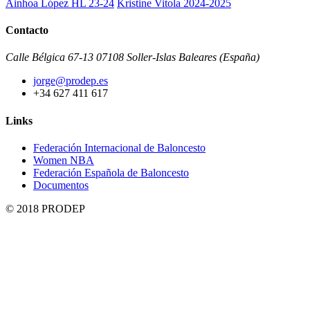
Ainhoa López HL 23-24
Kristine Vitola 2024-2025
Contacto
Calle Bélgica 67-13 07108 Soller-Islas Baleares (España)
jorge@prodep.es
+34 627 411 617
Links
Federación Internacional de Baloncesto
Women NBA
Federación Española de Baloncesto
Documentos
© 2018 PRODEP